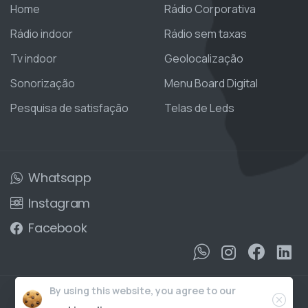
Home
Rádio Corporativa
Rádio indoor
Rádio sem taxas
Tv indoor
Geolocalização
Sonorização
Menu Board Digital
Pesquisa de satisfação
Telas de Leds
Whatsapp
Instagram
Facebook
Clos
By using this website, you agree to our
DIreitos reservados a © 7br